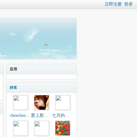
立即注册
登录
应用
好友
chenchen2125
爱上那只虫
七月的小睿