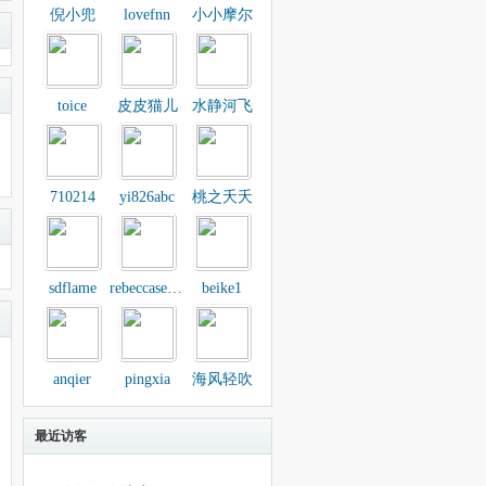
倪小兜
lovefnn
小小摩尔
toice
皮皮猫儿
水静河飞
710214
yi826abc
桃之夭夭
sdflame
rebeccasecret
beike1
anqier
pingxia
海风轻吹
最近访客