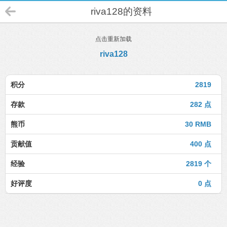
riva128的资料
点击重新加载
riva128
积分
2819
存款
282 点
熊币
30 RMB
贡献值
400 点
经验
2819 个
好评度
0 点