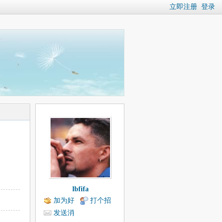
立即注册
登录
lbfifa
加为好
打个招
友
呼
发送消