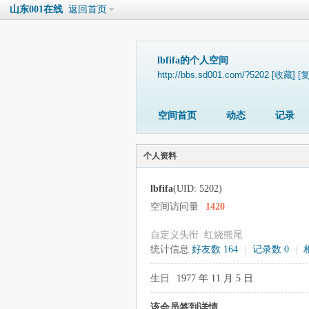
山东001在线
返回首页
lbfifa的个人空间
http://bbs.sd001.com/?5202
[收藏]
[
空间首页
动态
记录
个人资料
lbfifa
(UID: 5202)
空间访问量
1420
自定义头衔
红烧熊尾
统计信息
好友数 164
|
记录数 0
|
生日
1977 年 11 月 5 日
该会员签到详情