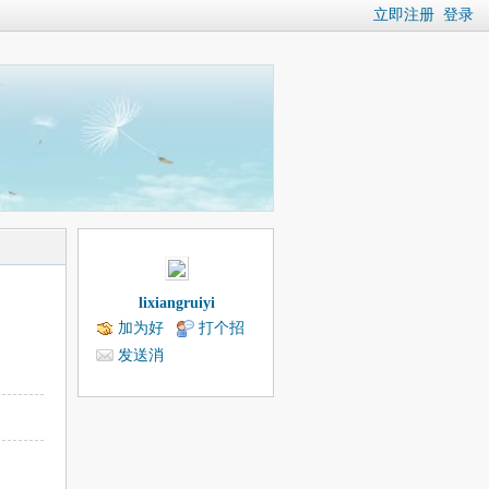
立即注册
登录
lixiangruiyi
加为好
打个招
友
呼
发送消
息