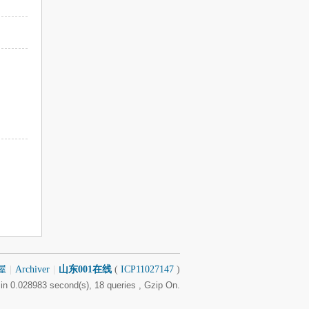
屋
|
Archiver
|
山东001在线
(
ICP11027147
)
in 0.028983 second(s), 18 queries , Gzip On.