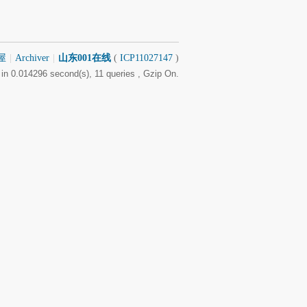
屋
|
Archiver
|
山东001在线
(
ICP11027147
)
in 0.014296 second(s), 11 queries , Gzip On.