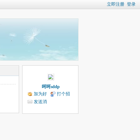
立即注册
登录
呵呵sddp
加为好
打个招
友
呼
发送消
息