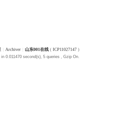
屋
|
Archiver
|
山东001在线
(
ICP11027147
)
in 0.011470 second(s), 5 queries , Gzip On.