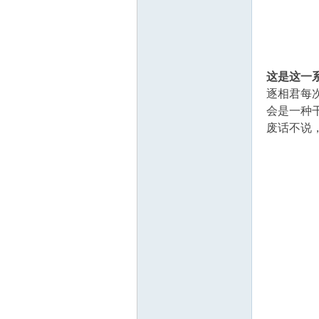
1
这是这一
逐相君每
会是一种
废话不说
在
线