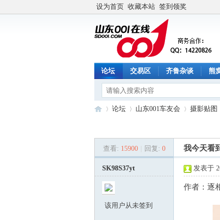
设为首页
收藏本站
签到领奖
论坛
交易区
齐鲁杂谈
熊
论坛
山东001车友会
摄影贴图
我今天看到
查看:
15900
|
回复:
0
山
»
›
›
›
SK98S37yt
发表于 202
作者：逐
该用户从未签到