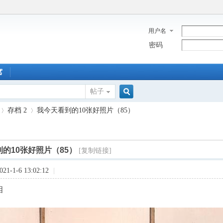
用户名
密码
窝
帖子
搜
存档 2
我今天看到的10张好照片（85）
索
的10张好照片（85）
[复制链接]
›
1-1-6 13:02:12
|
相