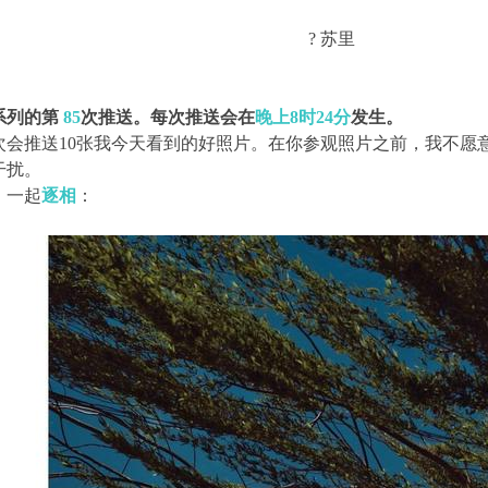
? 苏里
系列的第
85
次推送。每次推送会在
晚上8时24分
发生。
次会推送10张我今天看到的好照片。在你参观照片之前，我不愿
干扰。
，一起
逐相
：