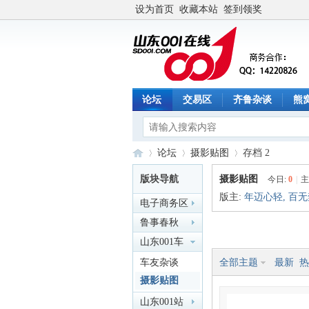
设为首页
收藏本站
签到领奖
论坛
交易区
齐鲁杂谈
熊
论坛
摄影贴图
存档 2
版块导航
摄影贴图
今日:
0
|
主
版主:
年迈心轻
,
百无
电子商务区
山
»
›
›
鲁事春秋
山东001车
友会
车友杂谈
全部主题
最新
热
摄影贴图
山东001站