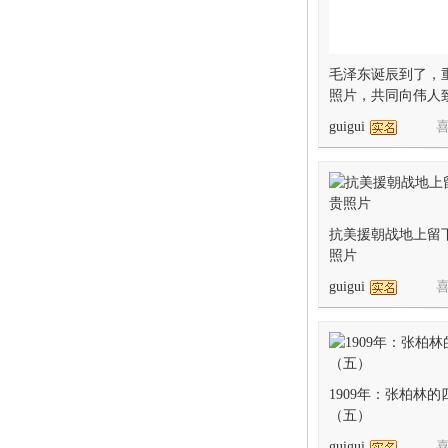
1
毛泽东诞辰到了，
照片，共同向伟人
guigui
喜
在
抗美援朝战地上留
照片
guigui
喜
1909年：张柏林
线
（五）
guigui
喜