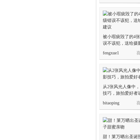
被小瑕疵毁了的4
误不该犯，送给摄
fengxue1
喜
从2张风光人像中，
技巧，旅拍爱好者
bitaoping
喜
甜！莱万晒出圣诞