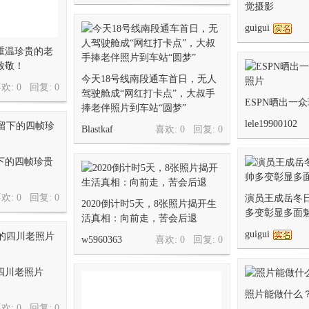
觉摄影
guigui
重温珍贵的老
致敬！
今天18号线南段通车首日，无人
欢: 0 回复:
0
驾驶舱成“网红打卡点”，大叔手
ESPN晒出一
捧老伴照片到车站“圆梦”
lele19900102
Blastkaf
喜欢: 0 回复:
0
下的四帧珍贵
欢: 0 回复:
0
演员王成岳冬
2020倒计时5天，8张照片揭开生
多变彰显多面
活真相：向前走，苦会后退
guigui
w5960363
喜欢: 0 回复:
0
的四川老照片
照片能做什么
欢: 0 回复:
0