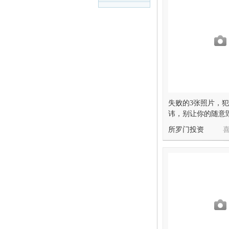
务
东
失败的3张照片，犯
讳，别让你的随意
所罗门投资
喜
00