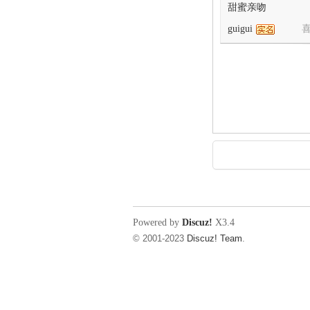
甜蜜亲吻
guigui
喜
Powered by
Discuz!
X3.4
© 2001-2023
Discuz! Team
.