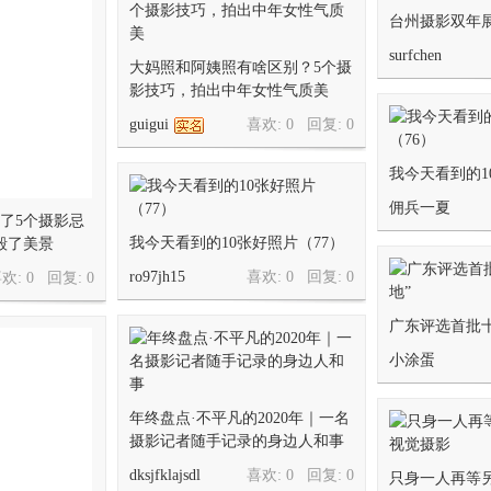
台州摄影双年
surfchen
大妈照和阿姨照有啥区别？5个摄
影技巧，拍出中年女性气质美
guigui
喜欢: 0 回复:
0
我今天看到的1
佣兵一夏
了5个摄影忌
我今天看到的10张好照片（77）
毁了美景
ro97jh15
喜欢: 0 回复:
0
欢: 0 回复:
0
广东评选首批十
小涂蛋
年终盘点·不平凡的2020年｜一名
摄影记者随手记录的身边人和事
dksjfklajsdl
喜欢: 0 回复:
0
只身一人再等另一