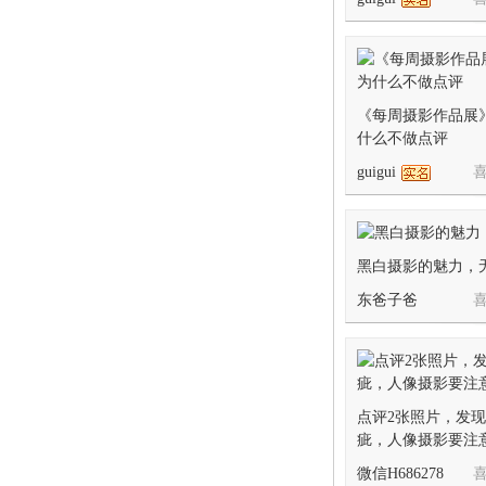
《每周摄影作品展
什么不做点评
guigui
喜
黑白摄影的魅力，
东爸子爸
喜
点评2张照片，发现
疵，人像摄影要注
微信H686278
喜